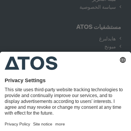
سياسة الخصوصية
مستشفيات ATOS
هايدلبرغ
ميونخ
كولونيا
هامبورغ
شتوتجارت
العلاجات
اليد
الورك
الكتف والكوع
الركبة