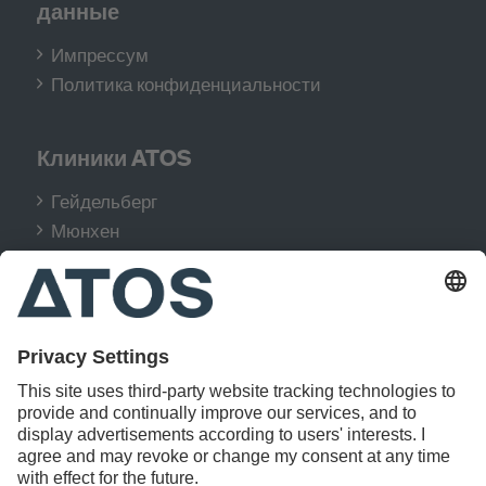
данные
Импрессум
Политика конфиденциальности
Клиники ATOS
Гейдельберг
Мюнхен
Кёльн
Гамбург
Штутгарт
Лечение
Кисть и запястье
Тазобедренный сустав