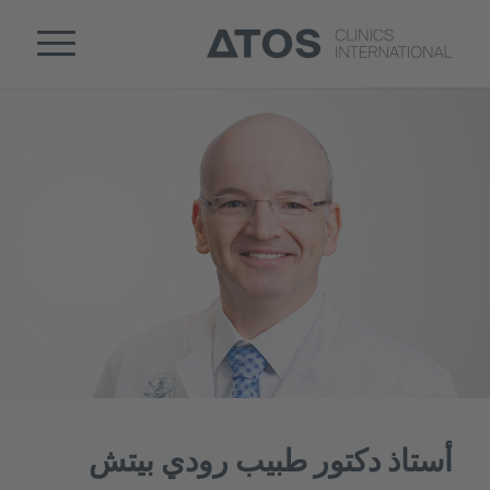
أستاذ دكتور طبيب رودي بيتش