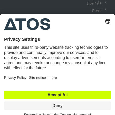
هايدلبرغ
ميونخ
كولونيا
هامبورغ
شتوتجارت
العلاجات
اليد
الورك
الكتف والكوع
الركبة
العمود الفقري
القدم والكاحل